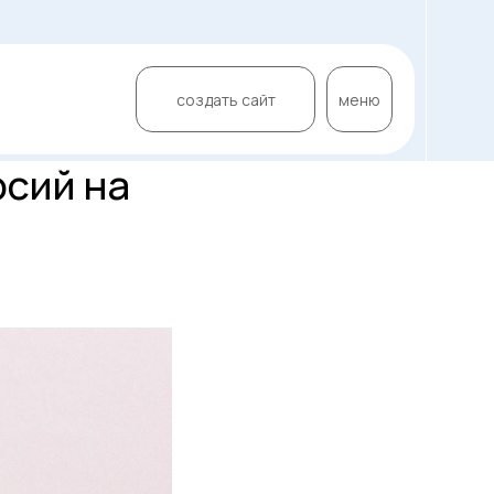
создать сайт
меню
рсий на