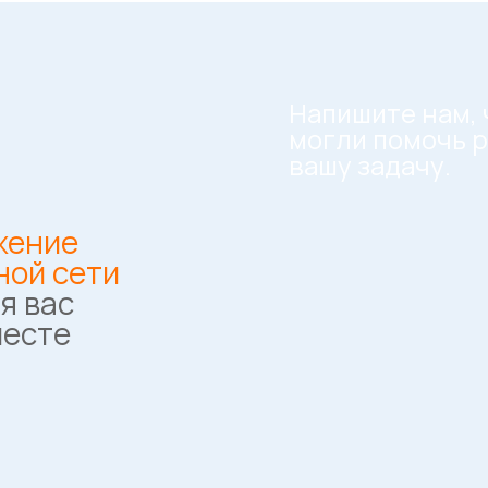
Напишите нам,
могли помочь 
вашу задачу.
жение
ной сети
я вас
месте