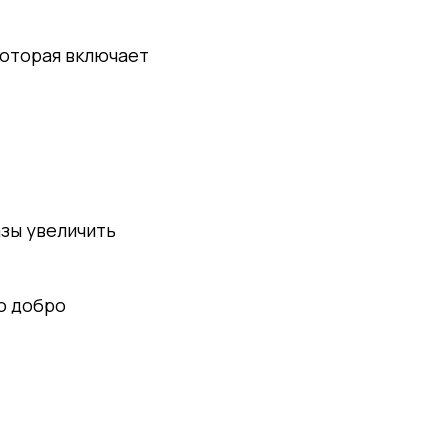
которая включает
зы увеличить
о добро