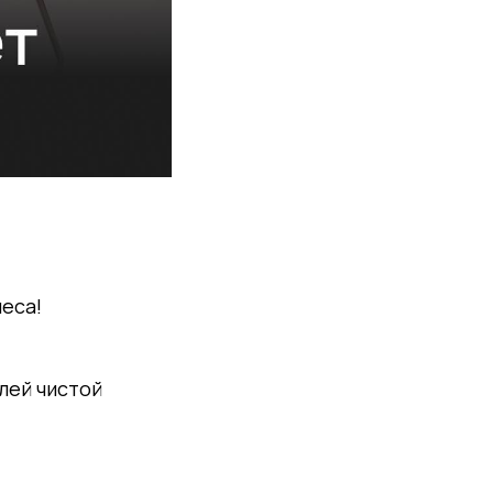
еса!
лей чистой