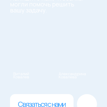
продвижение Вашего
бизнеса в рекламной
сети Яндекса
. Мы
подберем для вас
несколько вариантов и
вместе выберем лучший.
Напишите нам на почту:
info@kovalab.ru
Связаться по номеру:
+7 995 611 28 79