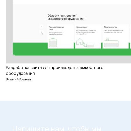
Виталий
Александрина
Ковалев
Ковалева
Разработка сайта для производства емкостного
Связаться с нами
оборудования
Виталий Ковалев
Контакты
Давайте обсудим