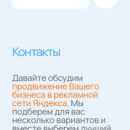
ИНН 618800226237
Политика конфиденциальности
©️ KO:VA Лаборатория маркетинга 2023