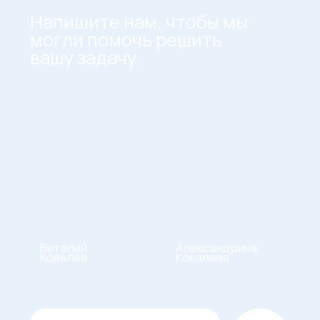
несколько вариантов и
вместе выберем лучший.
Напишите нам на почту:
info@kovalab.ru
Связаться по номеру:
+7 995 611 28 79
ИНН 618800226237
Политика конфиденциальности
©️ KO:VA Лаборатория маркетинга 2023