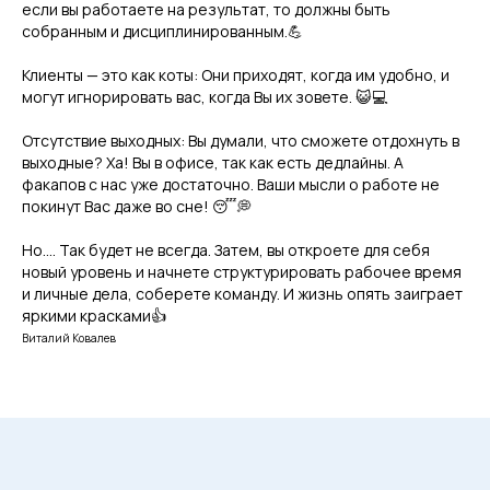
если вы работаете на результат, то должны быть
собранным и дисциплинированным.💪
Виталий
Александрина
Ковалев
Ковалева
Клиенты — это как коты: Они приходят, когда им удобно, и
могут игнорировать вас, когда Вы их зовете. 😺💻
Отсутствие выходных: Вы думали, что сможете отдохнуть в
Связаться с нами
выходные? Ха! Вы в офисе, так как есть дедлайны. А
факапов с нас уже достаточно. Ваши мысли о работе не
покинут Вас даже во сне! 😴💭
Но…. Так будет не всегда. Затем, вы откроете для себя
новый уровень и начнете структурировать рабочее время
и личные дела, соберете команду. И жизнь опять заиграет
Контакты
яркими красками👍
Виталий Ковалев
Давайте обсудим
продвижение Вашего
бизнеса в рекламной
сети Яндекса
. Мы
подберем для вас