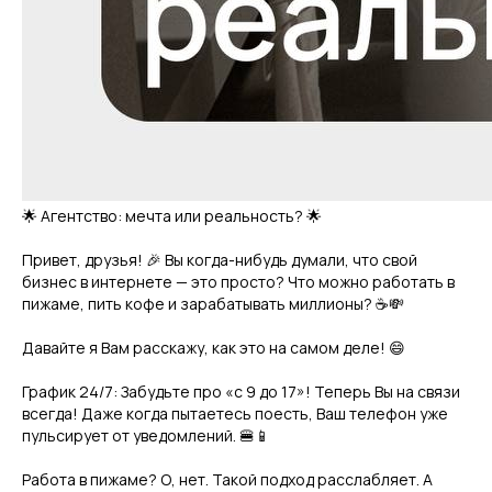
🌟 Агентство: мечта или реальность? 🌟
Привет, друзья! 🎉 Вы когда-нибудь думали, что свой
бизнес в интернете — это просто? Что можно работать в
Напишите нам, чтобы мы
пижаме, пить кофе и зарабатывать миллионы? ☕️💸
могли помочь решить
вашу задачу.
Давайте я Вам расскажу, как это на самом деле! 😄
График 24/7: Забудьте про «с 9 до 17»! Теперь Вы на связи
всегда! Даже когда пытаетесь поесть, Ваш телефон уже
пульсирует от уведомлений. 🍔📱
Работа в пижаме? О, нет. Такой подход расслабляет. А